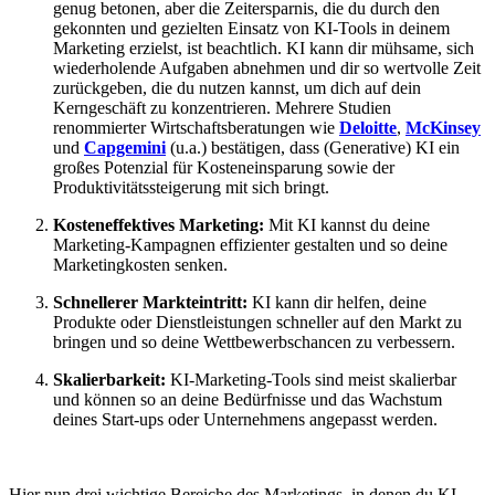
genug betonen, aber die Zeitersparnis, die du durch den
gekonnten und gezielten Einsatz von KI-Tools in deinem
Marketing erzielst, ist beachtlich. KI kann dir mühsame, sich
wiederholende Aufgaben abnehmen und dir so wertvolle Zeit
zurückgeben, die du nutzen kannst, um dich auf dein
Kerngeschäft zu konzentrieren. Mehrere Studien
renommierter Wirtschaftsberatungen wie
Deloitte
,
McKinsey
und
Capgemini
(u.a.) bestätigen, dass (Generative) KI ein
großes Potenzial für Kosteneinsparung sowie der
Produktivitätssteigerung mit sich bringt.
Kosteneffektives Marketing:
Mit KI kannst du deine
Marketing-Kampagnen effizienter gestalten und so deine
Marketingkosten senken.
Schnellerer Markteintritt:
KI kann dir helfen, deine
Produkte oder Dienstleistungen schneller auf den Markt zu
bringen und so deine Wettbewerbschancen zu verbessern.
Skalierbarkeit:
KI-Marketing-Tools sind meist skalierbar
und können so an deine Bedürfnisse und das Wachstum
deines Start-ups oder Unternehmens angepasst werden.
Hier nun drei wichtige Bereiche des Marketings, in denen du KI