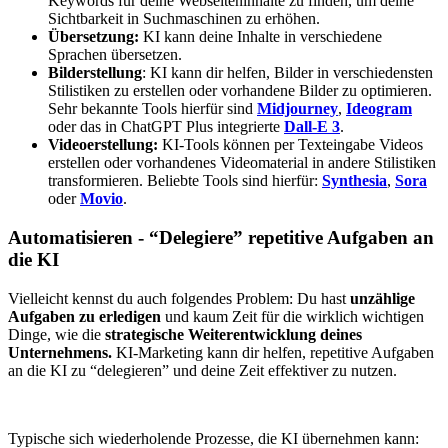
Keywords für deine Webseiteninhalte zu finden, um deine
Sichtbarkeit in Suchmaschinen zu erhöhen.
Übersetzung:
KI kann deine Inhalte in verschiedene
Sprachen übersetzen.
Bilderstellung
: KI kann dir helfen, Bilder in verschiedensten
Stilistiken zu erstellen oder vorhandene Bilder zu optimieren.
Sehr bekannte Tools hierfür sind
Midjourney
,
Ideogram
oder das in ChatGPT Plus integrierte
Dall-E 3
.
Videoerstellung:
KI-Tools können per Texteingabe Videos
erstellen oder vorhandenes Videomaterial in andere Stilistiken
transformieren. Beliebte Tools sind hierfür:
Synthesia
,
Sora
oder
Movio
.
Automatisieren - “Delegiere” repetitive Aufgaben an
die KI
Vielleicht kennst du auch folgendes Problem: Du hast
unzählige
Aufgaben zu erledigen
und kaum Zeit für die wirklich wichtigen
Dinge, wie die
strategische Weiterentwicklung deines
Unternehmens.
KI-Marketing kann dir helfen, repetitive Aufgaben
an die KI zu “delegieren” und deine Zeit effektiver zu nutzen.
Typische sich wiederholende Prozesse, die KI übernehmen kann: